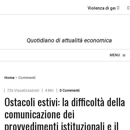
Violenza di genere, q
Quotidiano di attualità economica
≡
☰
MENU
Home
>
Commenti
726 Visualizzazioni
4 Min
0 Commenti
Ostacoli estivi: la difficoltà della
comunicazione dei
provvedimenti istituzionali e il