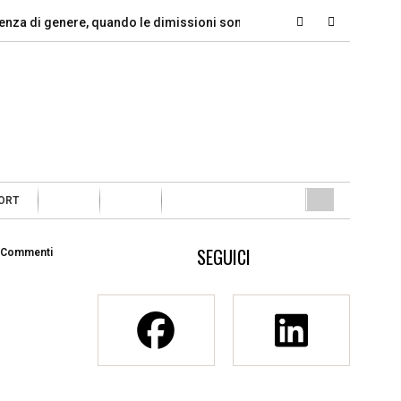
i genere, quando le dimissioni sono un…
Marcinelle, il dovere
ORT
SEGUICI
 Commenti