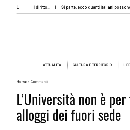
memoria e il diritto…
Si parte, ecco quanti italiani possono perm
ATTUALITÀ
CULTURA E TERRITORIO
L’E
Home
>
Commenti
L’Università non è per 
alloggi dei fuori sede