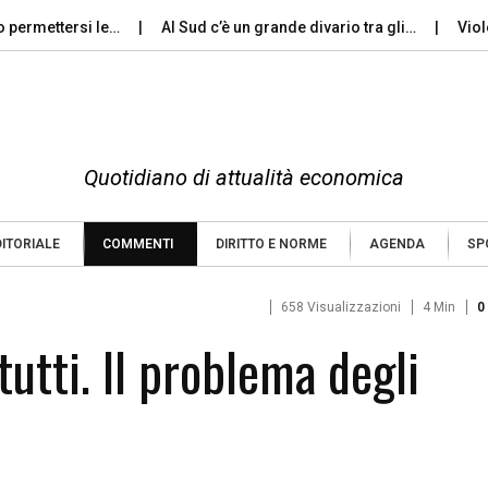
ettersi le…
Al Sud c’è un grande divario tra gli…
Violenza d
Quotidiano di attualità economica
DITORIALE
COMMENTI
DIRITTO E NORME
AGENDA
SP
658 Visualizzazioni
4 Min
0
tutti. Il problema degli