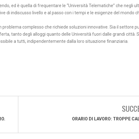
endo, ed è quella di frequentare le “Università Telematiche” che negli ul
 di indiscusso livello e al passo con i tempi e le esigenze del mondo c
 un problema complesso che richiede soluzioni innovative. Sia il settore p
ta, tanto degli alloggi quanto delle Università fuori dalle grandi città. S
sibile a tutti, indipendentemente dalla loro situazione finanziaria.
SUCC
RO.
ORARIO DI LAVORO: TROPPE CAL