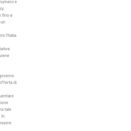
l numero e
cy.
i fino a
 un
 l’Italia
tative.
 viene
 governo
offerta di
quentare
zione
ra tale
 In
 essere