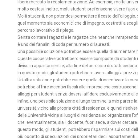
libero mercato la regolamentazione. Ad esempio, molte univers
molto costosi. Inoltre, molti studenti preferiscono vivere fuo
Molti studenti, non potendosi permettere il costo dell’alloggio, 
quel momento sia economici che di impegno, costretti a scegli
percorso lavorativo di ripiego.
Senza contare i ragazzi e le ragazze che neanche intraprendono
è uno dei fanalini di coda per numero di laureati.
Una possibile soluzione potrebbe essere quella di aumentare l’o
Queste cooperative potrebbero essere composte da studenti univ
diviso in appartamenti e, alla fine del percorso di studi, cedono
In questo modo, gli studenti potrebbero avere alloggi a prezzi p
Un’altra soluzione potrebbe essere quella di incentivare la crea
potrebbe offrire incentivi fiscali alle imprese che costruiscono 
alloggi per studenti senza doversi affidare esclusivamente alle
Infine, una possibile soluzione a lungo termine, a mio parere la
università vicino alla propria città di residenza, e quindi risol
delle Università vicine ai luoghi di residenza ed organizzare l’o
che, eventualmente, sia il docente, fuori sede, a dover cercare 
questo modo, gli studenti, potrebbero risparmiare sui costi del
più oggetto di speculazioni dei proprietari degli appartamenti.