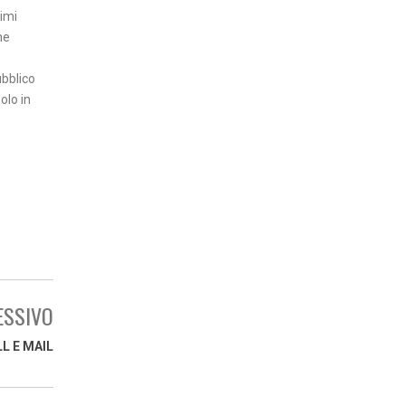
timi
he
ubblico
olo in
ESSIVO
L E MAIL