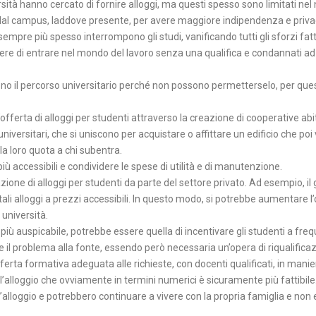
ità hanno cercato di fornire alloggi, ma questi spesso sono limitati ne
ri dal campus, laddove presente, per avere maggiore indipendenza e priva
sempre più spesso interrompono gli studi, vanificando tutti gli sforzi fatt
ere di entrare nel mondo del lavoro senza una qualifica e condannati ad
 il percorso universitario perché non possono permetterselo, per questo
fferta di alloggi per studenti attraverso la creazione di cooperative abi
ersitari, che si uniscono per acquistare o affittare un edificio che poi
 la loro quota a chi subentra.
iù accessibili e condividere le spese di utilità e di manutenzione.
zione di alloggi per studenti da parte del settore privato. Ad esempio, il
tali alloggi a prezzi accessibili. In questo modo, si potrebbe aumentare l’
 università.
 più auspicabile, potrebbe essere quella di incentivare gli studenti a fre
vere il problema alla fonte, essendo però necessaria un’opera di riqualifica
fferta formativa adeguata alle richieste, con docenti qualificati, in manie
l’alloggio che ovviamente in termini numerici è sicuramente più fattibile.
l’alloggio e potrebbero continuare a vivere con la propria famiglia e non