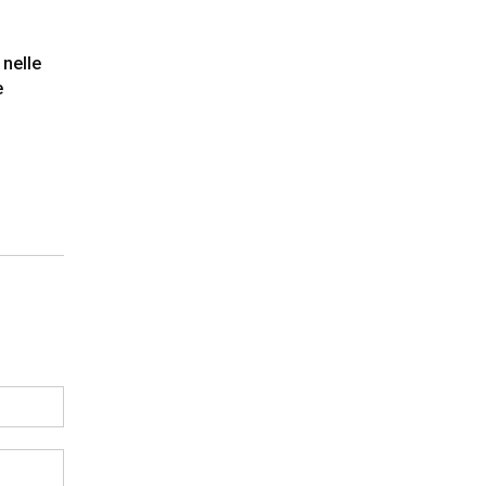
 nelle
e