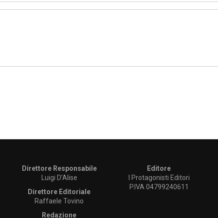
Direttore Responsabile
Editore
Luigi D’Alise
I Protagonisti Editori
P.IVA 04799240611
Direttore Editoriale
Raffaele Tovino
Redazione