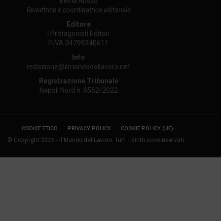
Elena Russo
Redattrice e coordinatrice editoriale
Editore
I Protagonisti Editori
P.IVA 04799240611
Info
redazione@ilmondodellavoro.net
Registrazione Tribunale
Napoli Nord n. 6562/2022
CODICE ETICO
PRIVACY POLICY
COOKIE POLICY (UE)
© Copyright 2026 - Il Mondo del Lavoro. Tutti i diritti sono riservati.