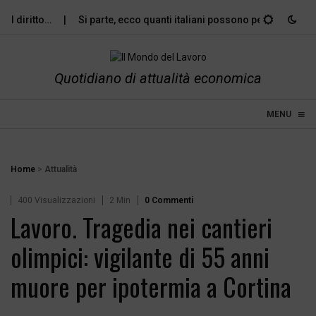
l diritto…
Si parte, ecco quanti italiani possono permettersi le…
Quotidiano di attualità economica
≡
☰
MENU
Home
>
Attualità
400 Visualizzazioni
2 Min
0 Commenti
Lavoro. Tragedia nei cantieri
olimpici: vigilante di 55 anni
muore per ipotermia a Cortina