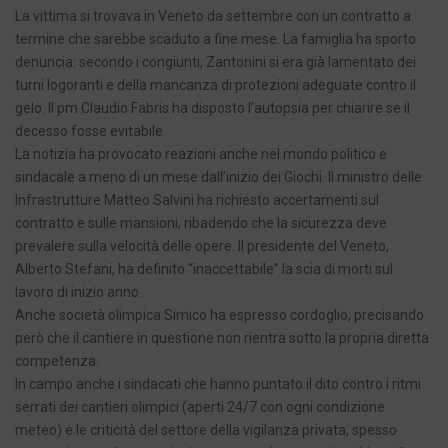
La vittima si trovava in Veneto da settembre con un contratto a
termine che sarebbe scaduto a fine mese. La famiglia ha sporto
denuncia: secondo i congiunti, Zantonini si era già lamentato dei
turni logoranti e della mancanza di protezioni adeguate contro il
gelo. Il pm Claudio Fabris ha disposto l’autopsia per chiarire se il
decesso fosse evitabile.
La notizia ha provocato reazioni anche nel mondo politico e
sindacale a meno di un mese dall’inizio dei Giochi. Il ministro delle
Infrastrutture Matteo Salvini ha richiesto accertamenti sul
contratto e sulle mansioni, ribadendo che la sicurezza deve
prevalere sulla velocità delle opere. Il presidente del Veneto,
Alberto Stefani, ha definito “inaccettabile” la scia di morti sul
lavoro di inizio anno.
Anche società olimpica Simico ha espresso cordoglio, precisando
però che il cantiere in questione non rientra sotto la propria diretta
competenza.
In campo anche i sindacati che hanno puntato il dito contro i ritmi
serrati dei cantieri olimpici (aperti 24/7 con ogni condizione
meteo) e le criticità del settore della vigilanza privata, spesso