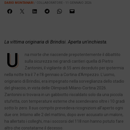
DARIO MONTANARI
/ COLLABORATORE - 11 GENNAIO 2026
La vittima originaria di Brindisi. Aperta un'inchiesta.
U
na morte che riaccende prepotentemente il dibattito
sulla sicurezza nei grandi cantieri quella di Pietro
Zantonini, il vigilante di 55 anni deceduto per ipotermia
nella notte tra il 7 e l’8 gennaio a Cortina d’Ampezzo. L’uomo,
originario di Brindisi, era impegnato nella sorveglianza dello stadio
del ghiaccio, in vista delle Olimpiadi Milano-Cortina 2026.
Zantonini si trovava in un gabbiotto riscaldato solo da una piccola
stufetta, con temperature esterne che scendevano oltre i 10 gradi
sotto lo zero. Il suo compito prevedeva ricognizioni all’aperto ogni
due ore. Intorno alle 2 del mattino, dopo aver accusato un malore,
ha allertato i colleghi, ma i soccorsi del 118 non hanno potuto fare
altro che constatarne il decesso.