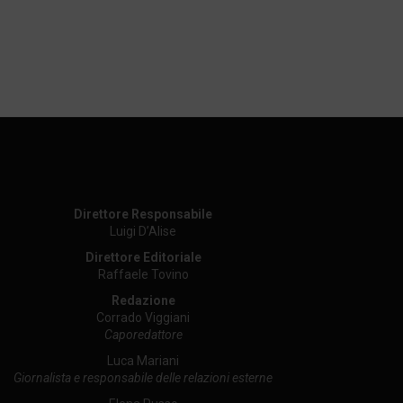
Direttore Responsabile
Luigi D’Alise
Direttore Editoriale
Raffaele Tovino
Redazione
Corrado Viggiani
Caporedattore
Luca Mariani
Giornalista e responsabile delle relazioni esterne