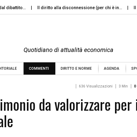
attito…
Il diritto alla disconnessione (per chi è in…
Il silen
Quotidiano di attualità economica
DITORIALE
COMMENTI
DIRITTO E NORME
AGENDA
SP
636 Visualizzazioni
3 Min
0
rimonio da valorizzare per i
ale