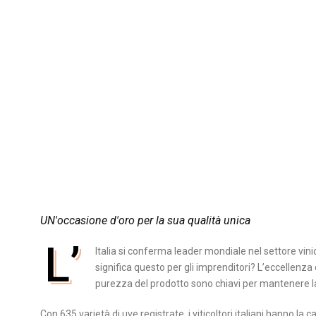
UN'occasione d'oro per la sua qualità unica
L’
Italia si conferma leader mondiale nel settore vin
significa questo per gli imprenditori? L’eccellenza d
purezza del prodotto sono chiavi per mantenere la
Con 635 varietà di uve registrate, i viticoltori italiani hanno la