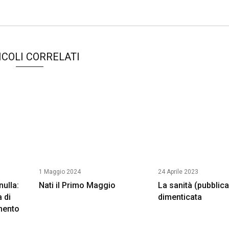
ICOLI CORRELATI
1 Maggio 2024
24 Aprile 2023
ulla:
Nati il Primo Maggio
La sanità (pubblica
a di
dimenticata
mento