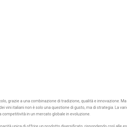
icolo, grazie a una combinazione di tradizione, qualità e innovazione. M
ei vini italiani non è solo una questione di gusto, ma di strategia. La vari
 competitività in un mercato globale in evoluzione.
 capacità unica di offrire un prodotto diversificato, rispondendo così alle e