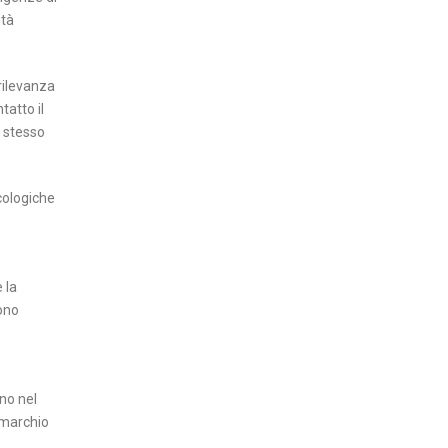
ità
 rilevanza
tatto il
o stesso
ecologiche
 la
ono
ano nel
 marchio