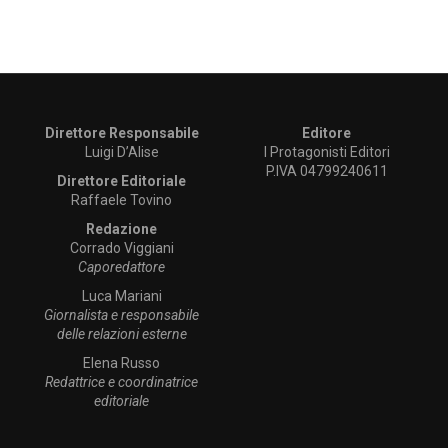
Direttore Responsabile
Editore
Luigi D’Alise
I Protagonisti Editori
P.IVA 04799240611
Direttore Editoriale
Raffaele Tovino
Redazione
Corrado Viggiani
Caporedattore
Luca Mariani
Giornalista e responsabile
delle relazioni esterne
Elena Russo
Redattrice e coordinatrice
editoriale