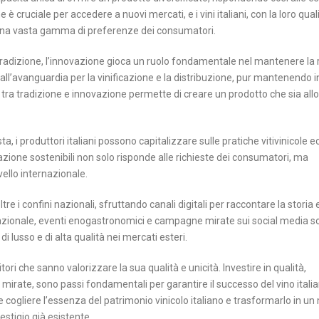
cruciale per accedere a nuovi mercati, e i vini italiani, con la loro qual
una vasta gamma di preferenze dei consumatori.
di tradizione, l’innovazione gioca un ruolo fondamentale nel mantenere la
e all’avanguardia per la vinificazione e la distribuzione, pur mantenendo in
io tra tradizione e innovazione permette di creare un prodotto che sia all
a, i produttori italiani possono capitalizzare sulle pratiche vitivinicole 
azione sostenibili non solo risponde alle richieste dei consumatori, ma
vello internazionale.
tre i confini nazionali, sfruttando canali digitali per raccontare la storia e
rnazionale, eventi enogastronomici e campagne mirate sui social media s
di lusso e di alta qualità nei mercati esteri.
tori che sanno valorizzare la sua qualità e unicità. Investire in qualità,
 mirate, sono passi fondamentali per garantire il successo del vino itali
cogliere l’essenza del patrimonio vinicolo italiano e trasformarlo in un
estigio già esistente.