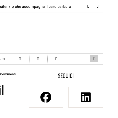
zio che accompagna il caro carburante
Violenza di genere, qu
ORT
SEGUICI
 Commenti
l