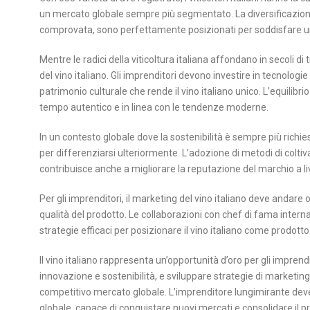
un mercato globale sempre più segmentato. La diversificazione è 
comprovata, sono perfettamente posizionati per soddisfare 
Mentre le radici della viticoltura italiana affondano in secoli 
del vino italiano. Gli imprenditori devono investire in tecnologi
patrimonio culturale che rende il vino italiano unico. L’equilibr
tempo autentico e in linea con le tendenze moderne.
In un contesto globale dove la sostenibilità è sempre più richiest
per differenziarsi ulteriormente. L’adozione di metodi di coltiv
contribuisce anche a migliorare la reputazione del marchio a li
Per gli imprenditori, il marketing del vino italiano deve andare ol
qualità del prodotto. Le collaborazioni con chef di fama inte
strategie efficaci per posizionare il vino italiano come prodotto 
Il vino italiano rappresenta un’opportunità d’oro per gli imprendi
innovazione e sostenibilità, e sviluppare strategie di marketing
competitivo mercato globale. L’imprenditore lungimirante deve 
globale, capace di conquistare nuovi mercati e consolidare il pr