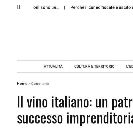
 le dimissioni sono un…
Perché il cuneo fiscale è uscito dal dib
ATTUALITÀ
CULTURA E TERRITORIO
L’E
Home
>
Commenti
Il vino italiano: un pat
successo imprenditori