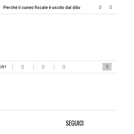
erché il cuneo fiscale è uscito dal dibattito…
Si parte, ecco qua
ORT
SEGUICI