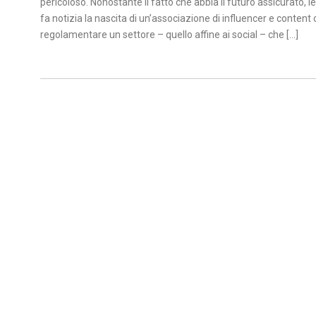
pericoloso. Nonostante il fatto che abbia il futuro assicurato, le
fa notizia la nascita di un’associazione di influencer e content 
regolamentare un settore – quello affine ai social – che […]