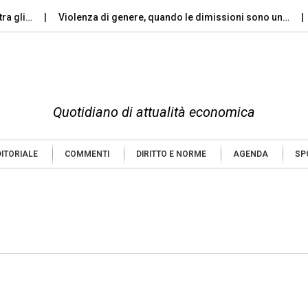
 gli…
Violenza di genere, quando le dimissioni sono un…
P
Quotidiano di attualità economica
DITORIALE
COMMENTI
DIRITTO E NORME
AGENDA
SP