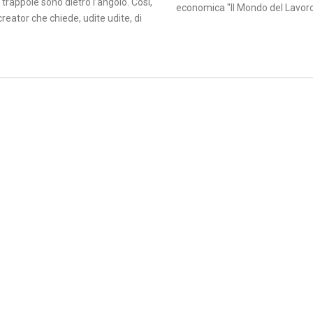
 trappole sono dietro l’angolo. Così,
economica "Il Mondo del Lavoro"
creator che chiede, udite udite, di