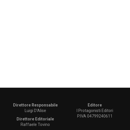
Direttore Responsabile
Editore
Luigi D’Alise
I Protagonisti Editori
P.IVA 04799240611
Direttore Editoriale
Raffaele Tovino