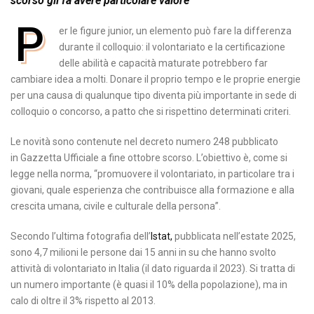
scorso gli fa avere particolare valore
P
er le figure junior, un elemento può fare la differenza
durante il colloquio: il volontariato e la certificazione
delle abilità e capacità maturate potrebbero far
cambiare idea a molti. Donare il proprio tempo e le proprie energie
per una causa di qualunque tipo diventa più importante in sede di
colloquio o concorso, a patto che si rispettino determinati criteri.
Le novità sono contenute nel decreto numero 248 pubblicato
in Gazzetta Ufficiale a fine ottobre scorso. L’obiettivo è, come si
legge nella norma, “promuovere il volontariato, in particolare tra i
giovani, quale esperienza che contribuisce alla formazione e alla
crescita umana, civile e culturale della persona”.
Secondo l’ultima fotografia dell’
Istat,
pubblicata nell’estate 2025,
sono 4,7 milioni le persone dai 15 anni in su che hanno svolto
attività di volontariato in Italia (il dato riguarda il 2023). Si tratta di
un numero importante (è quasi il 10% della popolazione), ma in
calo di oltre il 3% rispetto al 2013.