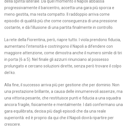
della spinta laterale. Da quel momento il Napoli abbassa
progressivamente il baricentro, accetta una gara più sporca e
meno gestita, ma resta compatto. Il raddoppio arriva come
episodio di qualità più che come conseguenza di una pressione
costante, e dà l’illusione di una partita finalmente in controllo.
La rete della Fiorentina, però, riapre tutto. I viola prendono fiducia,
aumentano l’intensità e costringono il Napoli a difendere con
maggiore attenzione, come dimostra anche il numero simile di tiri
in porta (6 a 5). Nel finale gli azzurri rinunciano al possesso
prolungato e cercano soluzioni dirette, senza però trovare il colpo
del ko.
Alla fine, il successo arriva più per gestione che per dominio. Non
una prestazione brillante, a causa delle innumerevoli assenze, ma
una vittoria pesante, che restituisce punti e fiducia a una squadra
ancora fragile, fisicamente e mentalmente. I dati confermano una
gara equilibrata, decisa più dagli episodi che da una reale
superiorità: ed è proprio da qui che il Napoli dovrà ripartire per
crescere.