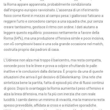
la Roma appare appannata, probabilmente condizionata
dall’impegno europeo ravvicinato. L’assenza di un riferimento
fisico come Koné in mezzo al campo pesa: i giallorossi faticano a
reggere l’urto e concedono campo a una squadra che, pur senza
creare tantissimo, gestisce il ritmo con ordine. I dati aiutano a
leggere questo equilibrio: possesso nettamente a favore della
Roma (64%), ma una produzione offensiva simile e poco incisiva,
con xG complessivi bassi e una sola grande occasione nel match,
costruita proprio dai padroni di casa.
L’Udinese non alza mai troppo il baricentro, ma resta compatta,
concede poco tra le linee e prova a colpire sfruttando le palle
inattive e le conclusioni dalla distanza. È proprio da una di queste
situazioni che arriva il gol decisivo di Ekkelenkamp. Una rete che
sintetizza bene la partita, fatta di episodi più che di flussi continui
di gioco. Dopo lo svantaggio la Roma aumenta il peso offensivo e
alza la linea difensiva, ma lo fa più con inerzia che con reale
lucidità. I cambi danno un minimo di vivacità, ma la manovra resta
spesso prevedibile, affidata ai cross e a iniziative sporadiche.