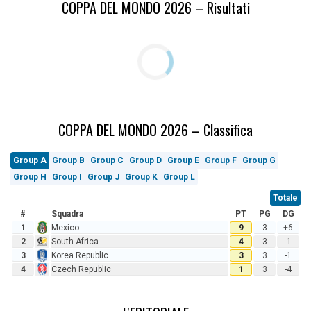
COPPA DEL MONDO 2026 – Risultati
COPPA DEL MONDO 2026 – Classifica
Group A
Group B
Group C
Group D
Group E
Group F
Group G
Group H
Group I
Group J
Group K
Group L
Totale
#
Squadra
PT
PG
DG
1
Mexico
9
3
+6
2
South Africa
4
3
-1
3
Korea Republic
3
3
-1
4
Czech Republic
1
3
-4