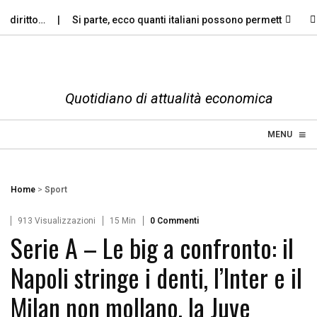
itto…
Si parte, ecco quanti italiani possono permettersi le…
Quotidiano di attualità economica
≡
☰
MENU
Home
>
Sport
913 Visualizzazioni
15 Min
0 Commenti
Serie A – Le big a confronto: il
Napoli stringe i denti, l’Inter e il
Milan non mollano, la Juve