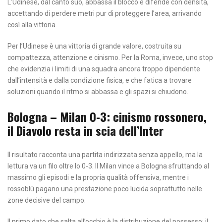
L’Udinese, dal canto suo, abbassa il blocco e difende con densità,
accettando di perdere metri pur di proteggere l’area, arrivando
così alla vittoria.
Per l’Udinese è una vittoria di grande valore, costruita su
compattezza, attenzione e cinismo. Per la Roma, invece, uno stop
che evidenzia i limiti di una squadra ancora troppo dipendente
dall’intensità e dalla condizione fisica, e che fatica a trovare
soluzioni quando il ritmo si abbassa e gli spazi si chiudono.
Bologna – Milan 0-3: cinismo rossonero,
il Diavolo resta in scia dell’Inter
Il risultato racconta una partita indirizzata senza appello, ma la
lettura va un filo oltre lo 0-3. Il Milan vince a Bologna sfruttando al
massimo gli episodi e la propria qualità offensiva, mentre i
rossoblù pagano una prestazione poco lucida soprattutto nelle
zone decisive del campo.
Il primo dato che salta all’occhio è la distribuzione del possesso: il