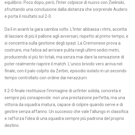
equilibrio. Poco dopo, però, l’Inter colpisce di nuovo con Zielinski,
sfruttando una conclusione dalla distanza che sorprende Audero
e porta il risultato sul 2-0.
Da lì in avanti la gara cambia volto. L’Inter abbassa i ritmi, accetta
di lasciare di più il pallone agli avversari, rispetto al primo tempo, e
si concentra sulla gestione degli spazi. La Cremonese prova a
costruire, ma fatica ad arrivare pulita negli ultimi sedici metri,
producendo sì più tiri totali, ma senza mai dare la sensazione di
poter realmente riaprire il match. L’unico brivido vero arriva nel
finale, con il palo colpito da Zerbin, episodio isolato in un secondo
tempo controllato con ordine dai nerazzurri.
Il 2-0 finale restituisce l’immagine di un’Inter solida, concreta e
sempre più consapevole: non una prestazione perfetta, ma una
vittoria da squadra matura, capace di colpire quando serve e di
gestire senza affanno. Un successo che vale l’allungo in classifica
e rafforza l’idea di una squadra sempre più padrona del proprio
destino.