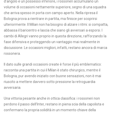
d’angolo e un possesso inferiore, i rossoneri accumulano un
volume di occasioni nettamente superiore, segno di una squadra
che arriva spesso in porta con campo aperto. Nella ripresa il
Bologna prova a rientrare in partita, ma finisce per scoprirsi
ulteriormente. Il Milan non ha bisogno di alzare i ritmi: si compatta,
abbassa il baricentro e lascia che siano gli avversari a esporsi. I
cambi di Allegri vanno proprio in questa direzione, rafforzando la
fase difensiva e proteggendo un vantaggio mai realmente in
discussione. Le occasioni migliori, infatti, restano ancora di marca
rossonera.
Il dato sulle grandi occasioni create è forse il più emblematico:
racconta una partita in cui il Milan è stato chirurgico, mentre il
Bologna, pur avendo iniziato con buone sensazioni, non è mai
riuscito a mettere davvero sotto pressione la retroguardia
avversaria.
Una vittoria pesante anche in ottica classifica: i rossoneri non
perdono il passo dell’Inter, restano in piena scia della capolista e
confermano la propria solidità in un momento chiave della