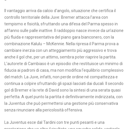
Il vantaggio arriva da calcio d’angolo, situazione che certifica il
controllo territoriale della Juve: Bremer attacca l’area con
tempismo e fisicità, sfruttando una difesa del Parma spesso in
affanno sulle palle inattive. Il raddoppio nasce invece da un’azione
più fluida e rappresentativa del piano gara bianconero, con la
combinazione Kalulu – McKennie. Nella ripresa il Parma prova a
cambiare inerzia con un atteggiamento più aggressivo e trova
anche il gol che, per un attimo, sembra poter riaprire la partita.
L’autorete di Cambiaso è un episodio che restituisce un minimo di
fiducia ai padroni di casa, ma non modifica l’equilibrio complessivo
del match. La Juve, infatti, non perde ordine né compattezza e
continua a colpire sfruttando gli spazi lasciati dai ducali. Il secondo
gol di Bremer e la rete di David sono la sintesi di una serata quasi
perfetta. A quel punto la partita è definitivamente indirizzata, con
la Juventus che può permettersi una gestione più conservativa
senza rinunciare alla pericolosità offensiva.
La Juventus esce dal Tardini con tre punti pesanti e una
prestazione che va oltre il risultato: una squadra solida, verticale,