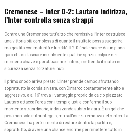
Cremonese – Inter 0-2: Lautaro indirizza,
l’Inter controlla senza strappi
Contro una Cremonese tutt’altro che remissiva, l’Inter costruisce
una vittoria più complessa di quanto il risultato possa suggerire,
ma gestita con maturità e lucidità. Il 2-0 finale nasce da un piano
gara chiaro: lasciare inizialmente qualche spazio, colpire nei
momenti chiave e poi abbassare il ritmo, mettendo il match in
sicurezza senza forzature inutili.
Il primo snodo arriva presto. L’Inter prende campo sfruttando
soprattutto la corsia sinistra, con Dimarco costantemente alto e
aggressivo, e al 16’ trova il vantaggio proprio da calcio piazzato:
Lautaro attacca l’area con i tempi giusti e conferma il suo
momento straordinario, indirizzando subito la gara. È un gol che
pesa non solo sul punteggio, ma sull’inerzia emotiva del match. La
Cremonese ha però il merito di restare dentro la partita e,
soprattutto, di avere una chance enorme per rimettere tutto in