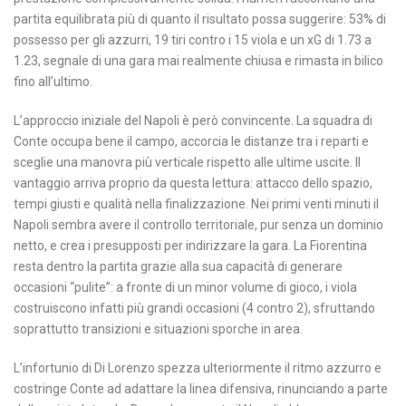
partita equilibrata più di quanto il risultato possa suggerire: 53% di
possesso per gli azzurri, 19 tiri contro i 15 viola e un xG di 1.73 a
1.23, segnale di una gara mai realmente chiusa e rimasta in bilico
fino all’ultimo.
L’approccio iniziale del Napoli è però convincente. La squadra di
Conte occupa bene il campo, accorcia le distanze tra i reparti e
sceglie una manovra più verticale rispetto alle ultime uscite. Il
vantaggio arriva proprio da questa lettura: attacco dello spazio,
tempi giusti e qualità nella finalizzazione. Nei primi venti minuti il
Napoli sembra avere il controllo territoriale, pur senza un dominio
netto, e crea i presupposti per indirizzare la gara. La Fiorentina
resta dentro la partita grazie alla sua capacità di generare
occasioni “pulite”: a fronte di un minor volume di gioco, i viola
costruiscono infatti più grandi occasioni (4 contro 2), sfruttando
soprattutto transizioni e situazioni sporche in area.
L’infortunio di Di Lorenzo spezza ulteriormente il ritmo azzurro e
costringe Conte ad adattare la linea difensiva, rinunciando a parte