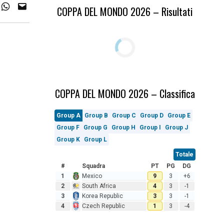
COPPA DEL MONDO 2026 – Risultati
COPPA DEL MONDO 2026 – Classifica
Group A
Group B
Group C
Group D
Group E
Group F
Group G
Group H
Group I
Group J
Group K
Group L
Totale
#
Squadra
PT
PG
DG
1
Mexico
9
3
+6
2
South Africa
4
3
-1
3
Korea Republic
3
3
-1
4
Czech Republic
1
3
-4