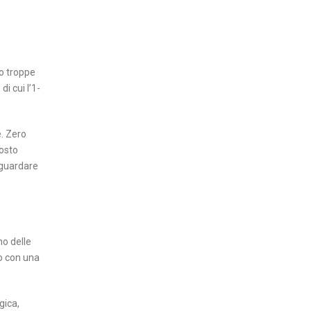
to troppe
i cui l’1-
e. Zero
posto
 guardare
mo delle
to con una
gica,