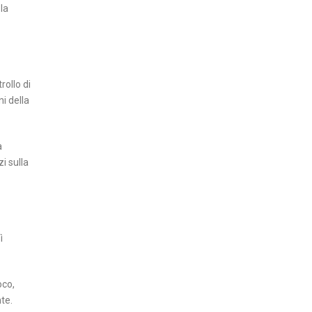
la
rollo di
i della
a
i sulla
ì
oco,
te.