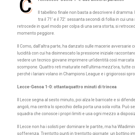
C
Il tabellino finale non basta a descrivere il dramma. 
tra il 71’ e il 72’: sessanta secondi di follia in cu
retrocede in quel modo per colpa di una sera storta; si retroce
momento peggiore.
Il Como, dall’altra parte, ha danzato sulle macerie avversarie con 
lucidità con cui ha disinnescato la pressione iniziale raccont
vedere un tecnico giovane imprimere un’identità così marcata i
scompone. Quattro reti maturate nell’ultima mezz’ora, tutte cos
perché i lariani volano in Champions League e i grigiorossi spr
Lecce-Genoa 1-0: ottantaquattro minuti di trincea
Il Lecce segna al sesto minuto, poi alza le barricate e si difend
angoli, ma centra lo specchio della porta una sola volta. Può 
squadra che conosce i propri limiti e usa ogni mezzo a disposi
Il Lecce non ha i solisti per dominare le partite, ma ha Wladim
sofferenza. Trentotto punti in trentotto giornate: un bottino 