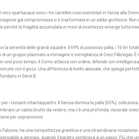
Il vero spartiacque sono i tre cartellini rossi sventolati in faccia alla Cr
i una stagione già compromessa si è trasformata in un addio grottesco. Non 
de perché la fragilità accumulata in mesi di incertezze emerge tutta ins
la serenità delle grandi squadre. Il 69% di possesso palla, i 16 tiri totali
ano di un gruppo plasmato a immagine e somiglianza di Cesc Fàbregas. È 
n così poco tempo. Il Como attacca con ordine, difende con intelligenza
truite con il gioco. Una differenza di livello abissale, che spiega perf
ofondano in Serie B.
e per i restanti ottantaquattro. Il Genoa domina la palla (65%), colleziona
sembrare un calcio brutto da vedere, ma c’è una profonda, viscerale ones
zione per sopravvivere.
iro Falcone, ha una compattezza granitica e una straordinaria vocazione 
impensabile a gennaio, quando il baratro sembrava a un passo. Più che u