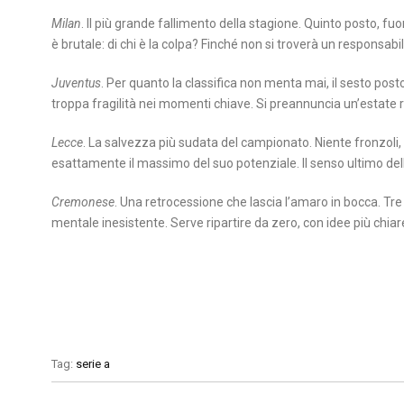
Milan
. Il più grande fallimento della stagione. Quinto posto, f
è brutale: di chi è la colpa? Finché non si troverà un responsabil
Juventus
. Per quanto la classifica non menta mai, il sesto post
troppa fragilità nei momenti chiave. Si preannuncia un’estate ro
Lecce
. La salvezza più sudata del campionato. Niente fronzoli,
esattamente il massimo del suo potenziale. Il senso ultimo dell
Cremonese
. Una retrocessione che lascia l’amaro in bocca. Tre
mentale inesistente. Serve ripartire da zero, con idee più chiare
Tag:
serie a