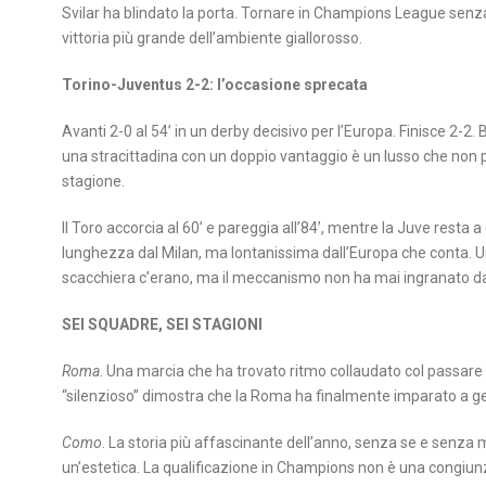
Svilar ha blindato la porta. Tornare in Champions League senza f
vittoria più grande dell’ambiente giallorosso.
Torino-Juventus 2-2: l’occasione sprecata
Avanti 2-0 al 54’ in un derby decisivo per l’Europa. Finisce 2-
una stracittadina con un doppio vantaggio è un lusso che non 
stagione.
Il Toro accorcia al 60’ e pareggia all’84’, mentre la Juve resta 
lunghezza dal Milan, ma lontanissima dall’Europa che conta. Un
scacchiera c’erano, ma il meccanismo non ha mai ingranato d
SEI SQUADRE, SEI STAGIONI
Roma
. Una marcia che ha trovato ritmo collaudato col passare
“silenzioso” dimostra che la Roma ha finalmente imparato a ges
Como
. La storia più affascinante dell’anno, senza se e senz
un’estetica. La qualificazione in Champions non è una congiunz