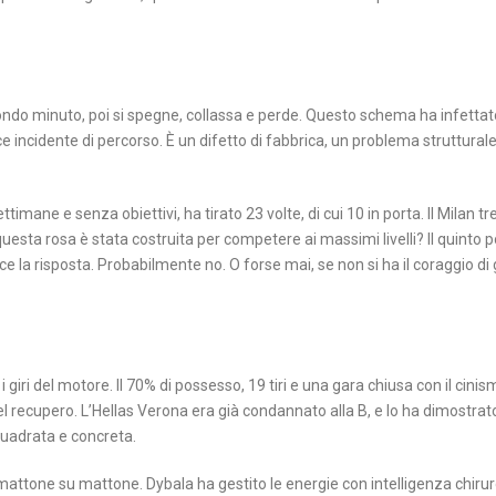
econdo minuto, poi si spegne, collassa e perde. Questo schema ha infetta
 incidente di percorso. È un difetto di fabbrica, un problema strutturale d
timane e senza obiettivi, ha tirato 23 volte, di cui 10 in porta. Il Milan tr
sta rosa è stata costruita per competere ai massimi livelli? Il quinto 
ce la risposta. Probabilmente no. O forse mai, se non si ha il coraggio di
ri del motore. Il 70% di possesso, 19 tiri e una gara chiusa con il cinis
nel recupero. L’Hellas Verona era già condannato alla B, e lo ha dimostra
quadrata e concreta.
 mattone su mattone. Dybala ha gestito le energie con intelligenza chirur