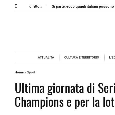
moria e il diritto…
Si parte, ecco quanti italiani possono permet
ATTUALITÀ
CULTURA E TERRITORIO
L’E
Home
>
Sport
Ultima giornata di Seri
Champions e per la lot