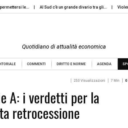
tersi le…
Al Sud c’è un grande divario tra gli…
Violenza di 
Quotidiano di attualità economica
DITORIALE
COMMENTI
DIRITTO E NORME
AGENDA
SP
253 Visualizzazioni
7 Min
0
e A: i verdetti per la
ta retrocessione