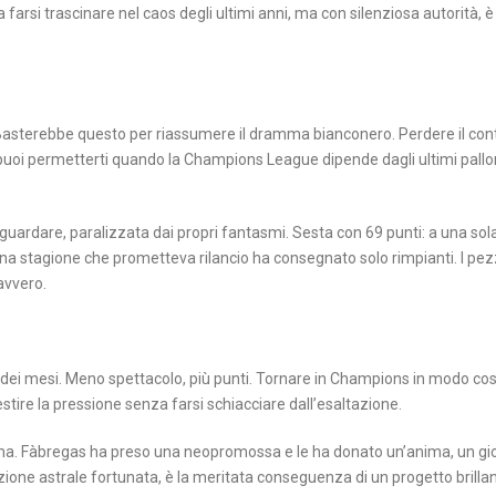
arsi trascinare nel caos degli ultimi anni, ma con silenziosa autorità, è 
2. Basterebbe questo per riassumere il dramma bianconero. Perdere il cont
puoi permetterti quando la Champions League dipende dagli ultimi pallon
a guardare, paralizzata dai propri fantasmi. Sesta con 69 punti: a una sol
a stagione che prometteva rilancio ha consegnato solo rimpianti. I pezz
avvero.
 dei mesi. Meno spettacolo, più punti. Tornare in Champions in modo cos
tire la pressione senza farsi schiacciare dall’esaltazione.
a ma. Fàbregas ha preso una neopromossa e le ha donato un’anima, un gi
ione astrale fortunata, è la meritata conseguenza di un progetto brillan