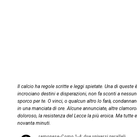
Il calcio ha regole scritte e leggi spietate. Una di quest
incrociano destini e disperazioni, non fa sconti a nessun
sporco per te. O vinci, o qualcun altro lo farà, condann
in una manciata di ore. Alcune annunciate, altre clamorose
doloroso, la resistenza del Lecce la più eroica. Ma tutte 
novanta minuti.
remonese-Como 1-4: due universi paralleli