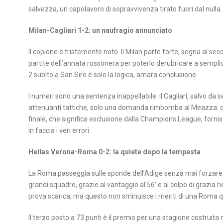
salvezza, un capolavoro di sopravvivenza tirato fuori dal nulla.
Milan-Cagliari 1-2: un naufragio annunciato
Il copione è tristemente noto. Il Milan parte forte, segna al s
partite dell’annata rossonera per poterlo derubricare a semplice
2 subìto a San Siro è solo la logica, amara conclusione.
I numeri sono una sentenza inappellabile: il Cagliari, salvo da set
attenuanti tattiche, solo una domanda rimbomba al Meazza: que
finale, che significa esclusione dalla Champions League, fornis
in faccia i veri errori.
Hellas Verona-Roma 0-2: la quiete dopo la tempesta
La Roma passeggia sulle sponde dell’Adige senza mai forzare i gi
grandi squadre, grazie al vantaggio al 56’ e al colpo di grazia 
prova scarica, ma questo non sminuisce i meriti di una Roma 
Il terzo posto a 73 punti è il premio per una stagione costruita