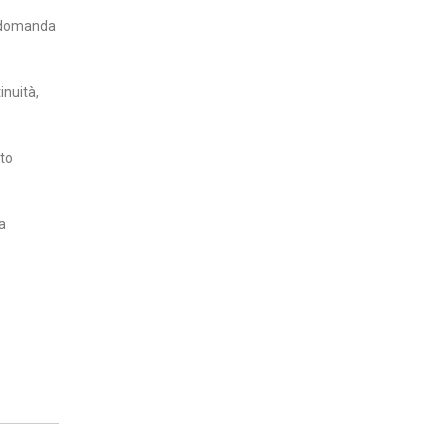
La domanda
inuità,
tto
a