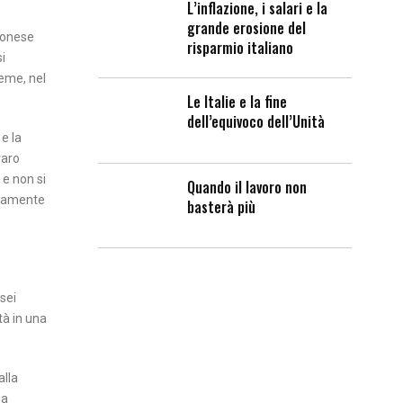
L’inflazione, i salari e la
grande erosione del
emonese
risparmio italiano
si
ieme, nel
Le Italie e la fine
dell’equivoco dell’Unità
 e la
raro
 e non si
Quando il lavoro non
ettamente
basterà più
 sei
tà in una
alla
na