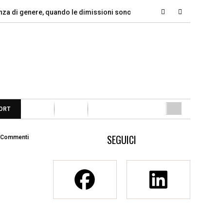
genere, quando le dimissioni sono un…
Marcinelle, il dovere de
ORT
SEGUICI
 Commenti