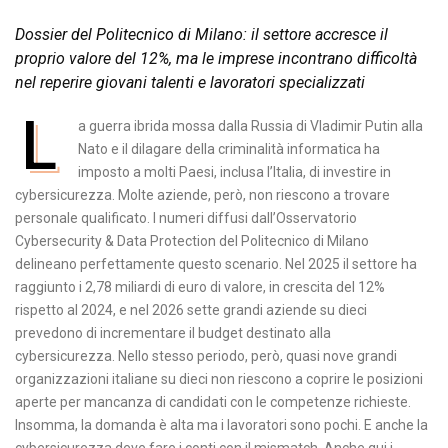
Dossier del Politecnico di Milano: il settore accresce il
proprio valore del 12%, ma le imprese incontrano difficoltà
nel reperire giovani talenti e lavoratori specializzati
L
a guerra ibrida mossa dalla Russia di Vladimir Putin alla
Nato e il dilagare della criminalità informatica ha
imposto a molti Paesi, inclusa l’Italia, di investire in
cybersicurezza. Molte aziende, però, non riescono a trovare
personale qualificato. I numeri diffusi dall’Osservatorio
Cybersecurity & Data Protection del Politecnico di Milano
delineano perfettamente questo scenario. Nel 2025 il settore ha
raggiunto i 2,78 miliardi di euro di valore, in crescita del 12%
rispetto al 2024, e nel 2026 sette grandi aziende su dieci
prevedono di incrementare il budget destinato alla
cybersicurezza. Nello stesso periodo, però, quasi nove grandi
organizzazioni italiane su dieci non riescono a coprire le posizioni
aperte per mancanza di candidati con le competenze richieste.
Insomma, la domanda è alta ma i lavoratori sono pochi. E anche la
cybersicurezza deve fare i conti con il mismatch. Anche qui i