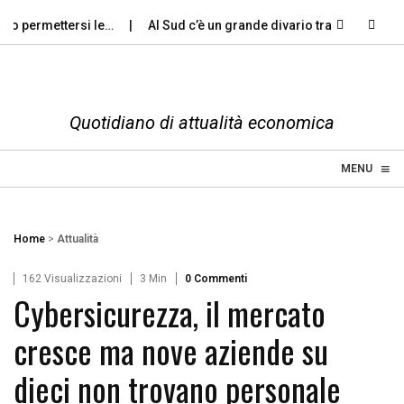
o permettersi le…
Al Sud c’è un grande divario tra gli…
Viol
Quotidiano di attualità economica
≡
☰
MENU
Home
>
Attualità
162 Visualizzazioni
3 Min
0 Commenti
Cybersicurezza, il mercato
cresce ma nove aziende su
dieci non trovano personale