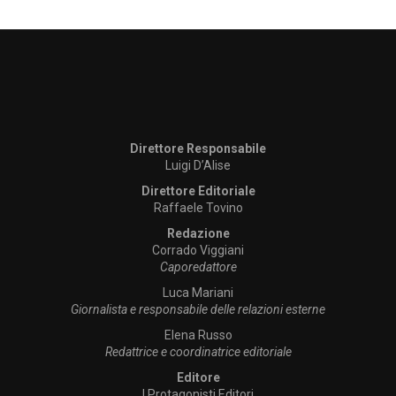
Direttore Responsabile
Luigi D’Alise
Direttore Editoriale
Raffaele Tovino
Redazione
Corrado Viggiani
Caporedattore
Luca Mariani
Giornalista e responsabile delle relazioni esterne
Elena Russo
Redattrice e coordinatrice editoriale
Editore
I Protagonisti Editori